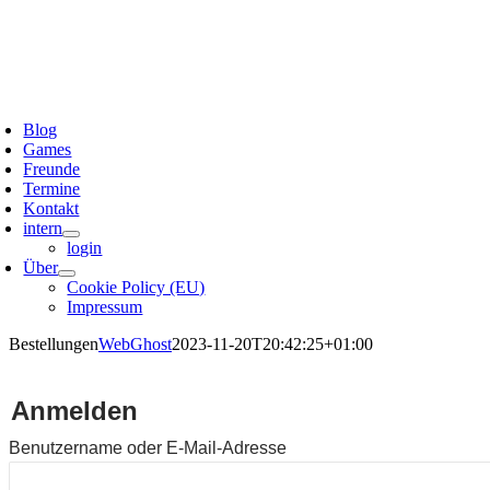
oggle
avigation
Blog
Games
Freunde
Termine
Kontakt
intern
login
Über
Cookie Policy (EU)
Impressum
Bestellungen
WebGhost
2023-11-20T20:42:25+01:00
Anmelden
Benutzername oder E-Mail-Adresse