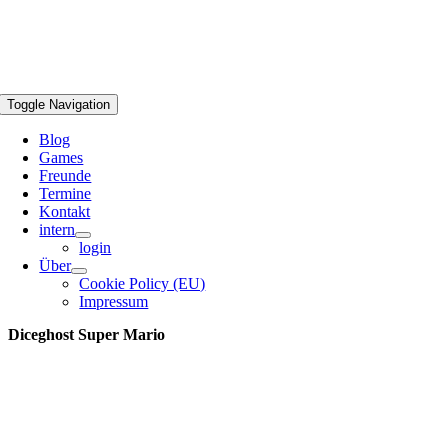
Toggle Navigation
Blog
Games
Freunde
Termine
Kontakt
intern
login
Über
Cookie Policy (EU)
Impressum
Diceghost Super Mario