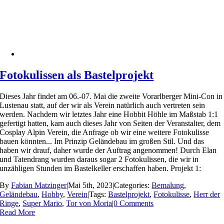
Fotokulissen als Bastelprojekt
Dieses Jahr findet am 06.-07. Mai die zweite Vorarlberger Mini-Con in
Lustenau statt, auf der wir als Verein natürlich auch vertreten sein
werden. Nachdem wir letztes Jahr eine Hobbit Höhle im Maßstab 1:1
gefertigt hatten, kam auch dieses Jahr von Seiten der Veranstalter, dem
Cosplay Alpin Verein, die Anfrage ob wir eine weitere Fotokulisse
bauen könnten... Im Prinzip Geländebau im großen Stil. Und das
haben wir drauf, daher wurde der Auftrag angenommen! Durch Elan
und Tatendrang wurden daraus sogar 2 Fotokulissen, die wir in
unzähligen Stunden im Bastelkeller erschaffen haben. Projekt 1:
By
Fabian Matzinger
|
Mai 5th, 2023
|
Categories:
Bemalung
,
Geländebau
,
Hobby
,
Verein
|
Tags:
Bastelprojekt
,
Fotokulisse
,
Herr der
Ringe
,
Super Mario
,
Tor von Moria
|
0 Comments
Read More