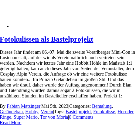
Fotokulissen als Bastelprojekt
Dieses Jahr findet am 06.-07. Mai die zweite Vorarlberger Mini-Con in
Lustenau statt, auf der wir als Verein natürlich auch vertreten sein
werden. Nachdem wir letztes Jahr eine Hobbit Höhle im Maßstab 1:1
gefertigt hatten, kam auch dieses Jahr von Seiten der Veranstalter, dem
Cosplay Alpin Verein, die Anfrage ob wir eine weitere Fotokulisse
bauen könnten... Im Prinzip Geländebau im großen Stil. Und das
haben wir drauf, daher wurde der Auftrag angenommen! Durch Elan
und Tatendrang wurden daraus sogar 2 Fotokulissen, die wir in
unzähligen Stunden im Bastelkeller erschaffen haben. Projekt 1:
By
Fabian Matzinger
|
Mai 5th, 2023
|
Categories:
Bemalung
,
Geländebau
,
Hobby
,
Verein
|
Tags:
Bastelprojekt
,
Fotokulisse
,
Herr der
Ringe
,
Super Mario
,
Tor von Moria
|
0 Comments
Read More