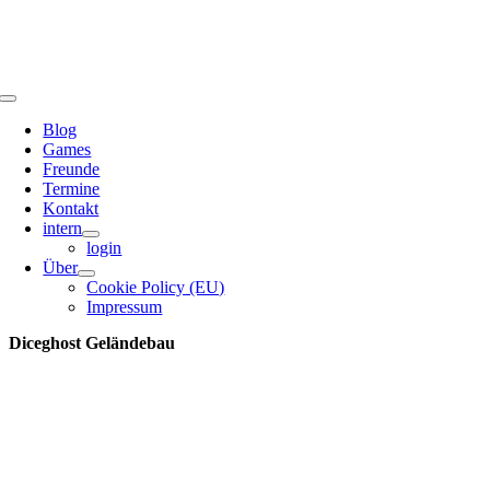
Toggle
Navigation
Blog
Games
Freunde
Termine
Kontakt
intern
login
Über
Cookie Policy (EU)
Impressum
Diceghost Geländebau