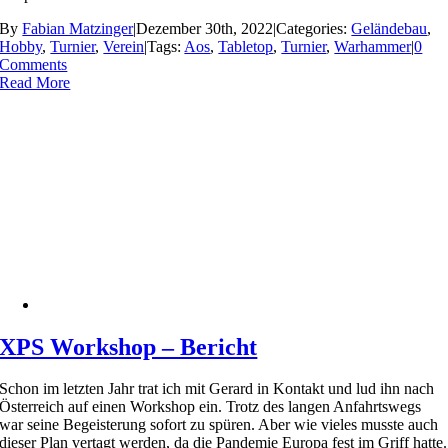
By
Fabian Matzinger
|
Dezember 30th, 2022
|
Categories:
Geländebau
,
Hobby
,
Turnier
,
Verein
|
Tags:
Aos
,
Tabletop
,
Turnier
,
Warhammer
|
0
Comments
Read More
XPS Workshop – Bericht
Schon im letzten Jahr trat ich mit Gerard in Kontakt und lud ihn nach
Österreich auf einen Workshop ein. Trotz des langen Anfahrtswegs
war seine Begeisterung sofort zu spüren. Aber wie vieles musste auch
dieser Plan vertagt werden, da die Pandemie Europa fest im Griff hatte.